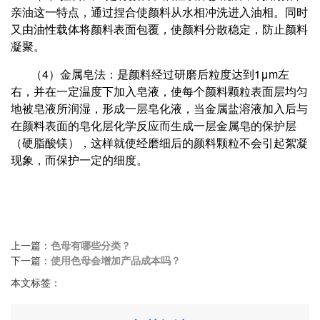
亲油这一特点，通过捏合使颜料从水相冲洗进入油相。同时
又由油性载体将颜料表面包覆，使颜料分散稳定，防止颜料
凝聚。
（4）金属皂法：是颜料经过研磨后粒度达到1μm左
右，并在一定温度下加入皂液，使每个颜料颗粒表面层均匀
地被皂液所润湿，形成一层皂化液，当金属盐溶液加入后与
在颜料表面的皂化层化学反应而生成一层金属皂的保护层
（硬脂酸镁），这样就使经磨细后的颜料颗粒不会引起絮凝
现象，而保护一定的细度。
上一篇：
色母有哪些分类？
下一篇：
使用色母会增加产品成本吗？
本文标签：