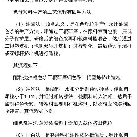
色母粒料生产的工艺流程有四种方法：
（1）油墨法：顾名思义，是在色母粒生产中采用油墨
色浆的生产方法，即通过三辊研磨，在颜料表面包覆一层低
分子保护层。研磨后的细色浆再和载体树脂混合，然后通过
二辊塑炼机（也叫双辊开炼机）进行塑化，最后通过单螺杆
或双螺杆挤出机进行造粒。
其流程如下：
配料搅拌粗色浆三辊研磨细色浆二辊塑炼挤出造粒
（2）冲洗法：是颜料、水和分散剂通过砂磨，使颜料
颗粒小于1μm，并通过相转移法，使颜料转入油相，然后干
燥制得色母粒。转相时需要用有机溶剂，以及相应的溶剂回
收装置。其流程如下图：
细色浆冲洗 蒸发浓缩料干燥加入载体挤出造粒
（3）捏合法：是将颜料和油性载体掺混后，利用颜料